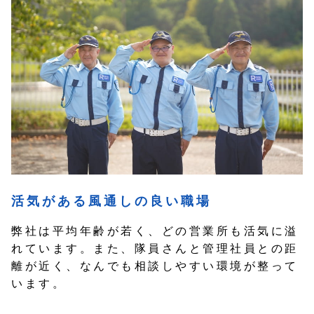
テ
お
知
ッ
ら
せ
ク
採
お
用
問
情
い
報
合
お
わ
活気がある風通しの良い職場
知
せ
ら
弊社は平均年齢が若く、どの営業所も活気に溢
せ
採
れています。また、隊員さんと管理社員との距
用
重
離が近く、なんでも相談しやすい環境が整って
情
要
います。
報
な
お