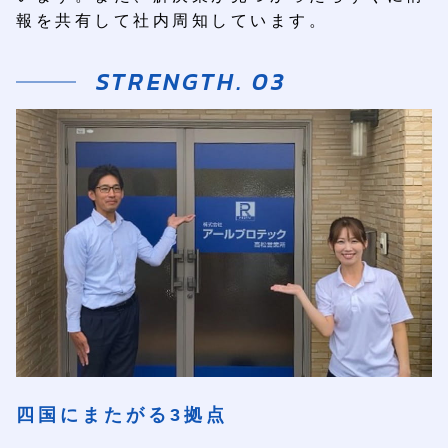
字
報を共有して社内周知しています。
高
川
原
465-
1
088-
677-
TEL.
9281
088-
677-
FAX.
9283
四国にまたがる3拠点
お