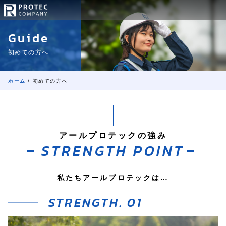
コ
メ
ン
株
ニ
テ
Guide
ュ
ン
式
ホ
ー
ツ
初めての方へ
ー
へ
会
ム
ス
ホーム
/
初めての方へ
キ
社
初
ッ
め
プ
ア
て
す
の
る
アールプロテックの強み
ー
方
STRENGTH POINT
へ
ル
私たちアールプロテックは…
会
プ
社
概
ロ
要