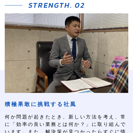
知
ら
せ
〒
779-
3223
徳
島
県
名
西
郡
石
井
積極果敢に挑戦する社風
町
高
何か問題が起きたとき、新しい方法を考え、常
川
に「効率の良い業務とは何か？」に取り組んで
原
います。また、解決策が見つかったらすぐに情