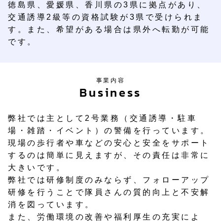
問
徳島県、愛媛県、香川県の3県に拠点があり、
い
Contact
交通誘導2級等の資格試験が3県で受けられま
合
わ
す。また、希望がある場合は県外へ転勤が可能
せ
です。
採
用
Recruit
情
事業内容
報
Business
弊社では主として2号業務（交通誘導・駐車
場・雑踏・イベント）の警備を行っています。
現場の歩行者や車などの安心と安全をサポート
するのは簡単に見えますが、その責任は非常に
大きいです。
弊社では研修制度のみならず、フォローアップ
研修を行うことで隊員さんの質的向上と不安解
消を図っています。
また、労働環境の改善や福利厚生の充実によ