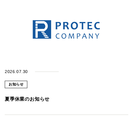
テ
お
知
ッ
ら
せ
ク
採
お
用
問
情
い
報
合
2026.07.30
お
わ
知
お知らせ
せ
ら
夏季休業のお知らせ
せ
採
用
重
情
要
報
な
お