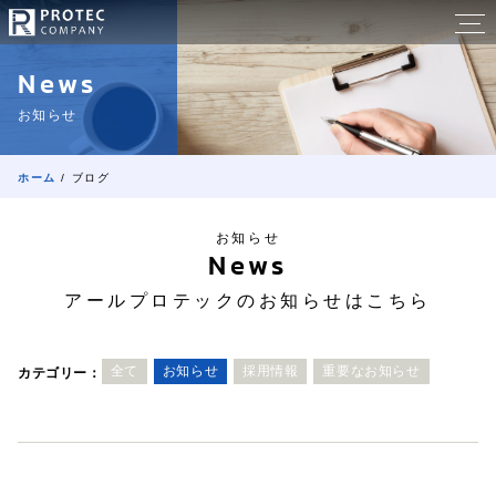
コ
メ
ン
株
ニ
テ
News
ュ
ン
式
ホ
ー
ツ
お知らせ
ー
へ
会
ム
ス
ホーム
/
ブログ
キ
社
初
ッ
め
お知らせ
プ
ア
News
て
す
の
る
アールプロテックのお知らせはこちら
ー
方
へ
ル
全て
お知らせ
採用情報
重要なお知らせ
カテゴリー：
会
プ
社
概
ロ
要