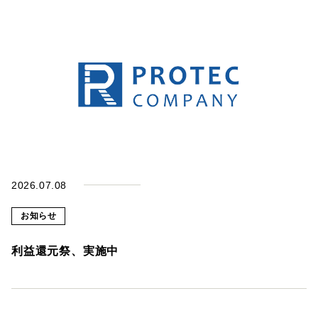
知
ら
せ
〒
779-
3223
徳
島
県
名
西
2026.07.08
郡
石
お知らせ
井
利益還元祭、実施中
町
高
川
原