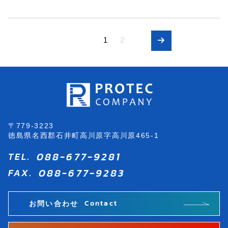
1
2
ペ
ー
ジ
ナ
ビ
ゲ
〒779-3223
徳島県名西郡石井町高川原字高川原465-1
ー
088-677-9281
TEL.
シ
088-677-9283
FAX.
ョ
ン
Contact
お問い合わせ